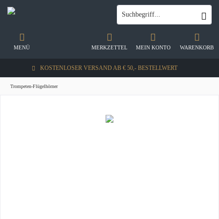
MENÜ
MERKZETTEL
MEIN KONTO
WARENKORB
KOSTENLOSER VERSAND AB € 50,- BESTELLWERT
Trompeten-Flügelhörner