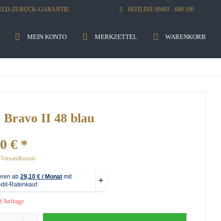
GELD-ZURÜCK-GARANTIE
HOTLINE 09492 - 600 190
MEIN KONTO
MERKZETTEL
WARENKORB
Bravo II 48 blau
0 € *
. Versandkosten
f Anfrage