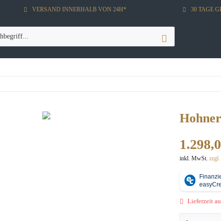
VERSAND INNERHALB VON 24H*
30 TAGE 
Hohner 
1.298,0
inkl. MwSt.
zzgl
Lieferzeit au