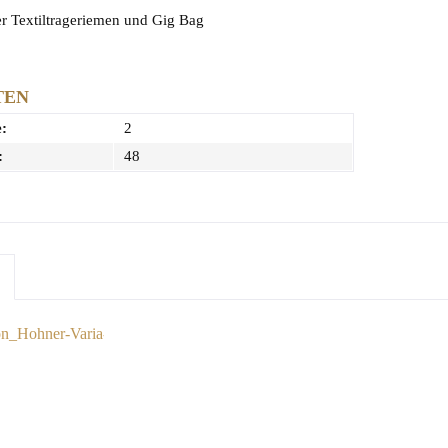
er Textiltrageriemen und Gig Bag
TEN
:
2
:
48