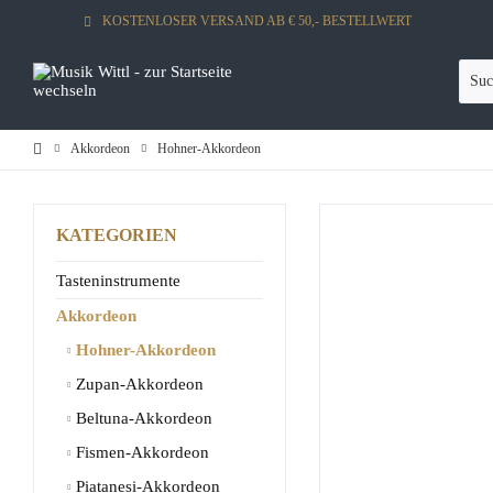
KOSTENLOSER VERSAND AB € 50,- BESTELLWERT
Akkordeon
Hohner-Akkordeon
KATEGORIEN
Tasteninstrumente
Akkordeon
Hohner-Akkordeon
Zupan-Akkordeon
Beltuna-Akkordeon
Fismen-Akkordeon
Piatanesi-Akkordeon