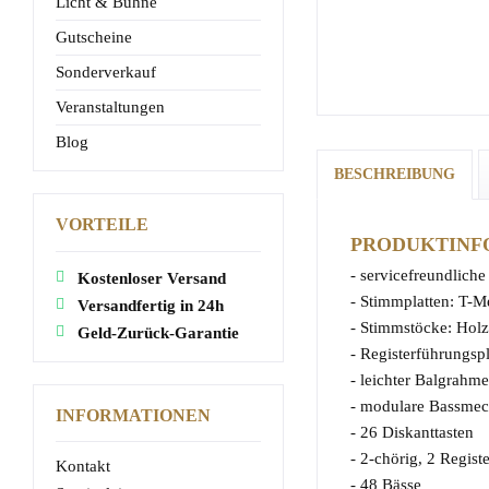
Licht & Bühne
Gutscheine
Sonderverkauf
Veranstaltungen
Blog
BESCHREIBUNG
VORTEILE
PRODUKTINFO
- servicefreundliche 
Kostenloser Versand
- Stimmplatten: T-M
Versandfertig in 24h
- Stimmstöcke: Holz,
Geld-Zurück-Garantie
- Registerführungsp
- leichter Balgrahm
- modulare Bassmec
INFORMATIONEN
- 26 Diskanttasten
- 2-chörig, 2 Registe
Kontakt
- 48 Bässe