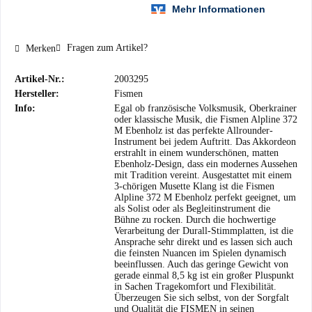
Fragen zum Artikel?
Merken
Artikel-Nr.:
2003295
Hersteller:
Fismen
Info:
Egal ob französische Volksmusik, Oberkrainer
oder klassische Musik, die Fismen Alpline 372
M Ebenholz ist das perfekte Allrounder-
Instrument bei jedem Auftritt. Das Akkordeon
erstrahlt in einem wunderschönen, matten
Ebenholz-Design, dass ein modernes Aussehen
mit Tradition vereint. Ausgestattet mit einem
3-chörigen Musette Klang ist die Fismen
Alpline 372 M Ebenholz perfekt geeignet, um
als Solist oder als Begleitinstrument die
Bühne zu rocken. Durch die hochwertige
Verarbeitung der Durall-Stimmplatten, ist die
Ansprache sehr direkt und es lassen sich auch
die feinsten Nuancen im Spielen dynamisch
beeinflussen. Auch das geringe Gewicht von
gerade einmal 8,5 kg ist ein großer Pluspunkt
in Sachen Tragekomfort und Flexibilität.
Überzeugen Sie sich selbst, von der Sorgfalt
und Qualität die FISMEN in seinen