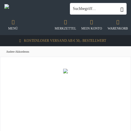
MENÜ
MERKZETTEL
MEIN KONTO
WARENKORB
KOSTENLOSER VERSAND AB € 50,- BESTELLWERT
Andere-Akkordeons