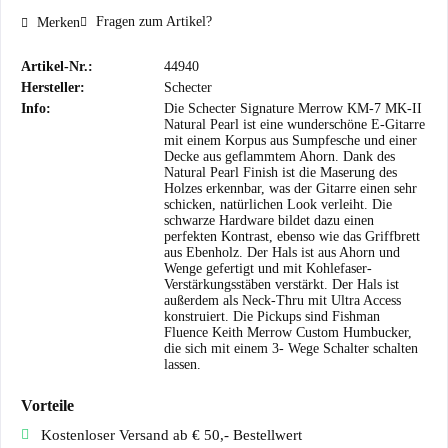
Fragen zum Artikel?
Merken
Artikel-Nr.:
44940
Hersteller:
Schecter
Info:
Die Schecter Signature Merrow KM-7 MK-II
Natural Pearl ist eine wunderschöne E-Gitarre
mit einem Korpus aus Sumpfesche und einer
Decke aus geflammtem Ahorn. Dank des
Natural Pearl Finish ist die Maserung des
Holzes erkennbar, was der Gitarre einen sehr
schicken, natürlichen Look verleiht. Die
schwarze Hardware bildet dazu einen
perfekten Kontrast, ebenso wie das Griffbrett
aus Ebenholz. Der Hals ist aus Ahorn und
Wenge gefertigt und mit Kohlefaser-
Verstärkungsstäben verstärkt. Der Hals ist
außerdem als Neck-Thru mit Ultra Access
konstruiert. Die Pickups sind Fishman
Fluence Keith Merrow Custom Humbucker,
die sich mit einem 3- Wege Schalter schalten
lassen.
Vorteile
Kostenloser Versand ab € 50,- Bestellwert