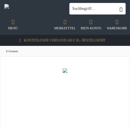
MENÜ
MERKZETTEL
MEIN KONTO
WARENKORB
KOSTENLOSER VERSAND AB € 50,- BESTELLWERT
E-Gitarren