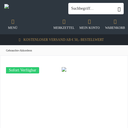
MENÜ
MERKZETTEL
MEIN KONTO
WARENKORB
KOSTENLOSER VERSAND AB € 50,- BESTELLWERT
Gebrauchte-Akkordeon
Sofort Verfügbar