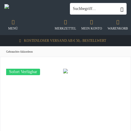
MENÜ
MERKZETTEL
MEIN KONTO
WARENKORB
KOSTENLOSER VERSAND AB € 50,- BESTELLWERT
Gebrauchte-Akkordeon
Sofort Verfügbar