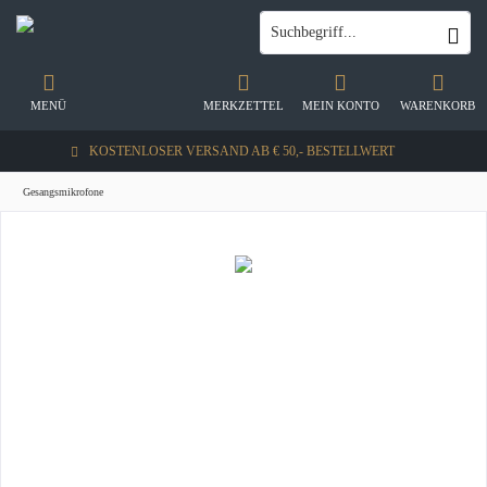
MENÜ
MERKZETTEL
MEIN KONTO
WARENKORB
KOSTENLOSER VERSAND AB € 50,- BESTELLWERT
Gesangsmikrofone