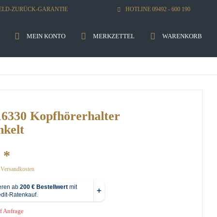
GELD-ZURÜCK-GARANTIE
HOTLINE 09492 - 600 190
MEIN KONTO
MERKZETTEL
WARENKORB
330 Kopfhörerhalter
nkelt
 *
. Versandkosten
f Anfrage