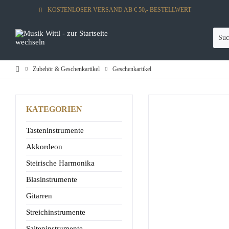
KOSTENLOSER VERSAND AB € 50,- BESTELLWERT
Zubehör & Geschenkartikel
Geschenkartikel
KATEGORIEN
Tasteninstrumente
Akkordeon
Steirische Harmonika
Blasinstrumente
Gitarren
Streichinstrumente
Saiteninstrumente