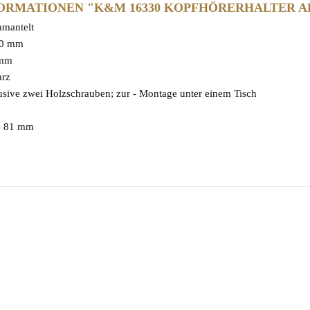
ORMATIONEN "K&M 16330 KOPFHÖRERHALTER 
mantelt
100 mm
 mm
arz
lusive zwei Holzschrauben; zur - Montage unter einem Tisch
x 81 mm