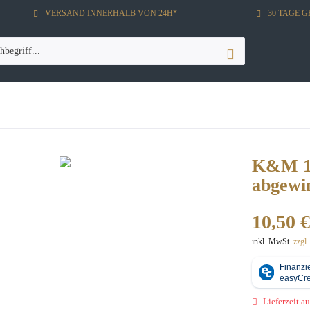
VERSAND INNERHALB VON 24H*
30 TAGE 
K&M 16
abgewi
10,50 €
inkl. MwSt.
zzgl
Lieferzeit au