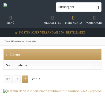
MENÜ
MERKZETTEL
MEIN KONTO
WARENKORB
KOSTENLOSER VERSAND AB € 50,- BESTELLWERT
Gurte Akkordeon und Harmonika
Filtern
von
2
2