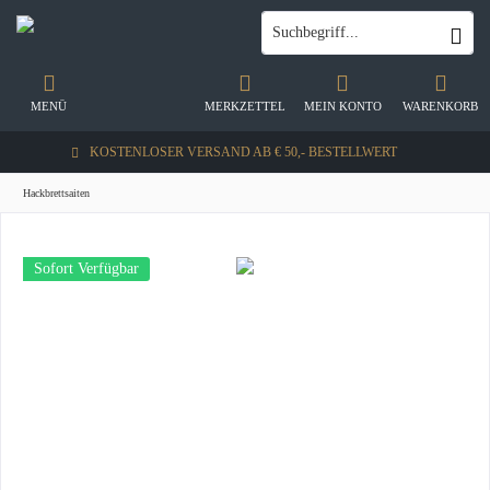
MENÜ
MERKZETTEL
MEIN KONTO
WARENKORB
KOSTENLOSER VERSAND AB € 50,- BESTELLWERT
Hackbrettsaiten
Sofort Verfügbar