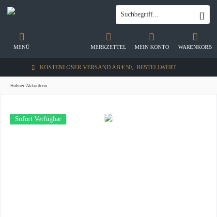
MENÜ
MERKZETTEL
MEIN KONTO
WARENKORB
KOSTENLOSER VERSAND AB € 50,- BESTELLWERT
Hohner-Akkordeon
Sofort Verfügbar