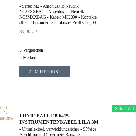
- Serie: M2 - Anschluss 1: Neutrik
NC3FXXBAG - Anschluss 2: Neutrik
NC3MXXBAG - Kabel: MC2000 - Kontakte:
silber - Besonderheit: robustes Profikabel, Ø
6,5 mm² für starke Belastung - Schirmung:
39,00 € *
Wendelschirm - Leiterquerschnitt: 0,22 mm²...
Vergleichen
Merken
ZUM PRODUKT
Sofort Verf
ERNIE BALL EB 6415
INSTRUMENTENKABEL LILA 3M
- Ultraflexibel, verwicklungssicher - 95%ige
Abschirmung für geringes Rauschen -