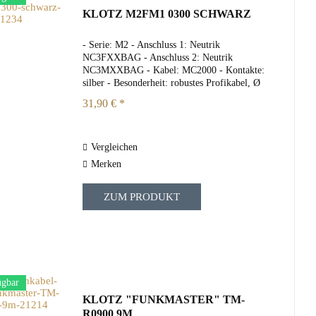
KLOTZ M2FM1 0300 SCHWARZ
- Serie: M2 - Anschluss 1: Neutrik
NC3FXXBAG - Anschluss 2: Neutrik
NC3MXXBAG - Kabel: MC2000 - Kontakte:
silber - Besonderheit: robustes Profikabel, Ø
6,5 mm² für starke Belastung - Schirmung:
31,90 € *
Wendelschirm - Leiterquerschnitt: 0,22 mm²...
Vergleichen
Merken
ZUM PRODUKT
ügbar
KLOTZ "FUNKMASTER" TM-
R0900 9M