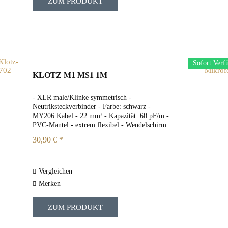
ZUM PRODUKT
Sofort Verf
KLOTZ M1 MS1 1M
- XLR male/Klinke symmetrisch -
Neutriksteckverbinder - Farbe: schwarz -
MY206 Kabel - 22 mm² - Kapazität: 60 pF/m -
PVC-Mantel - extrem flexibel - Wendelschirm
-Länge: 1m
30,90 € *
Vergleichen
Merken
ZUM PRODUKT