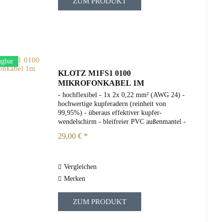
ZUM PRODUKT
ügbar
KLOTZ M1FS1 0100
MIKROFONKABEL 1M
- hochflexibel - 1x 2x 0,22 mm² (AWG 24) -
hochwertige kupferadern (reinheit von
99,95%) - überaus effektiver kupfer-
wendelschirm - bleifreier PVC außenmantel -
Länge: 1 m - Hersteller steckverbinder:
29,00 € *
Neutrik - Kontakte XLR: versilbert -...
Vergleichen
Merken
ZUM PRODUKT