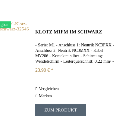
ügbar
KLOTZ M1FM 1M SCHWARZ
- Serie: M1 - Anschluss 1: Neutrik NC3FXX -
Anschluss 2: Neutrik NC3MXX - Kabel:
MY206 - Kontakte: silber - Schirmung:
Wendelschirm - Leiterquerschnitt: 0,22 mm² -
Länge: 1m - Farbe: schwarz
23,90 € *
Vergleichen
Merken
ZUM PRODUKT