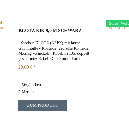
Sofort Verf
KLOTZ KIK 9,0 M SCHWARZ
- Stecker: KLOTZ (KSPX) mit kurze
Gummitülle - Kontakte: gedrehte Kontakte,
Messing vernickelt - Kabel: IY106, doppelt
geschirmtes Kabel, Ø=6,0 mm - Farbe:
schwarz - Länge: 9m
28,00 € *
Vergleichen
Merken
ZUM PRODUKT