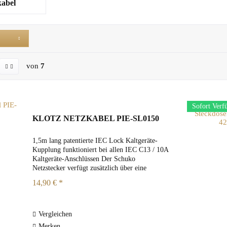
kabel
von
7
Sofort Verf
KLOTZ NETZKABEL PIE-SL0150
1,5m lang patentierte IEC Lock Kaltgeräte-
Kupplung funktioniert bei allen IEC C13 / 10A
Kaltgeräte-Anschlüssen Der Schuko
Netzstecker verfügt zusätzlich über eine
Aufnahme des Schutzkontakt-Stiftes
14,90 € *
französischer Netzdosen Zum Lösen des...
Vergleichen
Merken