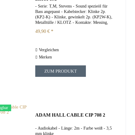
- Serie: T,M, Stevens - Sound spezieöl für
Bass angepasst - Kabelstecker: Klinke 2p.
(KP2-K) - Klinke, gewinkelt 2p. (KP2W-K),
Metalltülle / KLOTZ - Kontakte: Messing,
gold - Kabel: T.M. Stevens - FUNKMASTER
49,90 € *
- schwarz: black - Länge: 9m
Vergleichen
Merken
ZUM PRODUKT
ügbar
ADAM HALL CABLE CIP 708 2
- Audiokabel - Länge: 2m - Farbe weiß - 3,5
mm klinke