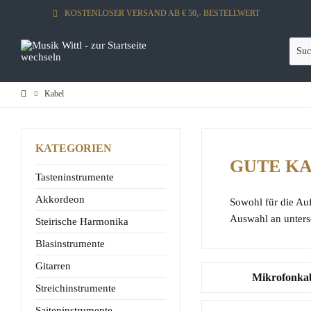
KOSTENLOSER VERSAND AB € 50,- BESTELLWERT
Kabel
KATEGORIEN
GUTE KA
Tasteninstrumente
Akkordeon
Sowohl für die Auf
Auswahl an unters
Steirische Harmonika
Blasinstrumente
Gitarren
Mikrofonka
Streichinstrumente
Saiteninstrumente