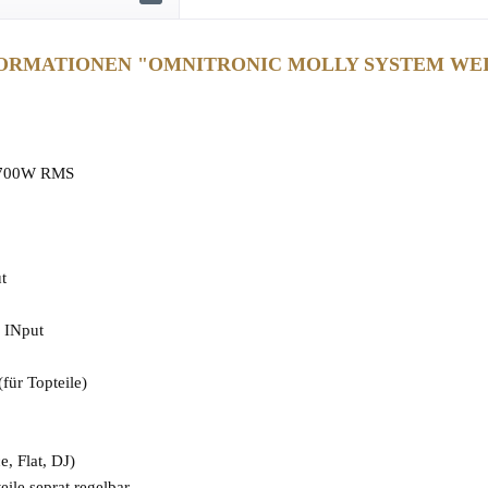
ORMATIONEN "OMNITRONIC MOLLY SYSTEM WEI
t 700W RMS
t
e INput
für Topteile)
, Flat, DJ)
ile seprat regelbar