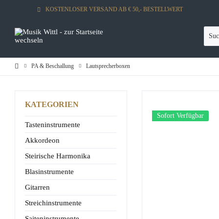
KOSTENLOSER VERSAND AB € 50,- BESTELLWERT
PA & Beschallung
Lautsprecherboxen
KATEGORIEN
Sofort Verfügbar
Tasteninstrumente
Akkordeon
Steirische Harmonika
Blasinstrumente
Gitarren
Streichinstrumente
Saiteninstrumente