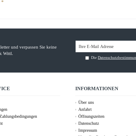
 *
etter und verpassen Sie keine
 Wittl.
Die
Datenschutzbestimmu
VICE
INFORMATIONEN
Über uns
ungen
Anfahrt
 Zahlungsbedingungen
Öffnungszeiten
ht
Datenschutz
Impressum