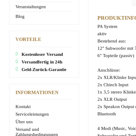
Veranstaltungen
Blog
PRODUKTINF
PA System
aktiv
VORTEILE
Bestehend aus:
12" Subwoofer mi
Kostenloser Versand
6" Topteile (passiv)
Versandfertig in 24h
Geld-Zurück-Garantie
Anschlüsse:
2x XLR/Klinke Inpu
2x Chinch Input
1x 3,5 stereo Klink
INFORMATIONEN
2x XLR Output
2x Speakon Output (
Kontakt
Bluetooth
Serviceleistungen
Über uns
4 Modi (Music, Voice
Versand und
Zahlungsbedingungen
Subwoofer und Topte