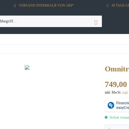
VERSAND INNERHALB VON 24H*
30 TAGE 
Omnitr
749,00 
inkl. MwSt.
zzgl
Sofort versan