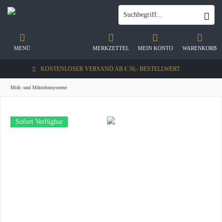
MENÜ
MERKZETTEL
MEIN KONTO
WARENKORB
KOSTENLOSER VERSAND AB € 50,- BESTELLWERT
Midi- und Mikrofonsysteme
Sofort Verfügbar