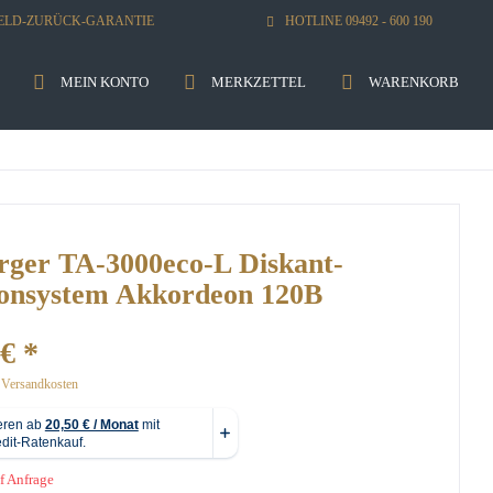
GELD-ZURÜCK-GARANTIE
HOTLINE 09492 - 600 190
MEIN KONTO
MERKZETTEL
WARENKORB
ger TA-3000eco-L Diskant-
onsystem Akkordeon 120B
€ *
. Versandkosten
f Anfrage