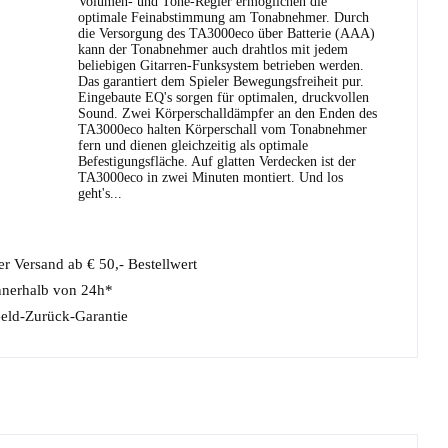
Volumen- und Tone-Regler ermöglichen die
optimale Feinabstimmung am Tonabnehmer. Durch
die Versorgung des TA3000eco über Batterie (AAA)
kann der Tonabnehmer auch drahtlos mit jedem
beliebigen Gitarren-Funksystem betrieben werden.
Das garantiert dem Spieler Bewegungsfreiheit pur.
Eingebaute EQ's sorgen für optimalen, druckvollen
Sound. Zwei Körperschalldämpfer an den Enden des
TA3000eco halten Körperschall vom Tonabnehmer
fern und dienen gleichzeitig als optimale
Befestigungsfläche. Auf glatten Verdecken ist der
TA3000eco in zwei Minuten montiert. Und los
geht's...
r Versand ab € 50,- Bestellwert
nnerhalb von 24h*
eld-Zurück-Garantie