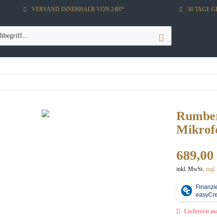
VERSAND INNERHALB VON 24H*
30 TAGE 
Rumber
Mikrof
689,00 
inkl. MwSt.
zzgl
Lieferzeit au