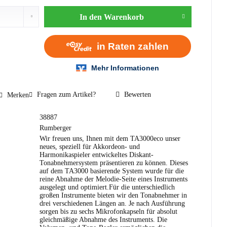
In den
Warenkorb
Fragen zum Artikel?
Bewerten
Merken
38887
Rumberger
Wir freuen uns, Ihnen mit dem TA3000eco unser
neues, speziell für Akkordeon- und
Harmonikaspieler entwickeltes Diskant-
Tonabnehmersystem präsentieren zu können. Dieses
auf dem TA3000 basierende System wurde für die
reine Abnahme der Melodie-Seite eines Instruments
ausgelegt und optimiert.Für die unterschiedlich
großen Instrumente bieten wir den Tonabnehmer in
drei verschiedenen Längen an. Je nach Ausführung
sorgen bis zu sechs Mikrofonkapseln für absolut
gleichmäßige Abnahme des Instruments. Die