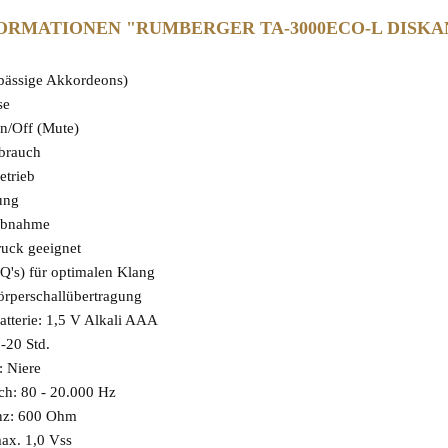
RMATIONEN "RUMBERGER TA-3000ECO-L DISK
-bässige Akkordeons)
se
On/Off (Mute)
rbrauch
etrieb
ung
abnahme
ruck geeignet
(EQ's) für optimalen Klang
örperschallübertragung
atterie: 1,5 V Alkali AAA
5-20 Std.
: Niere
ch: 80 - 20.000 Hz
nz: 600 Ohm
ax. 1,0 Vss