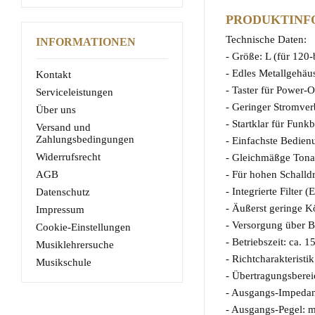
PRODUKTINFO
Technische Daten:
INFORMATIONEN
- Größe: L (für 120
- Edles Metallgehäu
Kontakt
- Taster für Power-
Serviceleistungen
- Geringer Stromve
Über uns
- Startklar für Funkb
Versand und
Zahlungsbedingungen
- Einfachste Bedien
Widerrufsrecht
- Gleichmäßge Ton
- Für hohen Schalld
AGB
- Integrierte Filter 
Datenschutz
- Äußerst geringe K
Impressum
- Versorgung über B
Cookie-Einstellungen
- Betriebszeit: ca. 1
Musiklehrersuche
- Richtcharakteristik
Musikschule
- Übertragungsberei
- Ausgangs-Impeda
- Ausgangs-Pegel: m