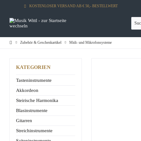
KOSTENLOSER VERSAND AB € 50,- BESTELLWERT
Zubehör & Geschenkartikel
Midi- und Mikrofonsysteme
KATEGORIEN
Tasteninstrumente
Akkordeon
Steirische Harmonika
Blasinstrumente
Gitarren
Streichinstrumente
Saiteninstrumente