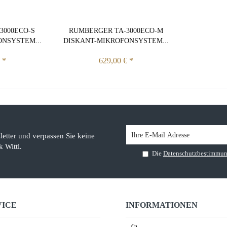
3000ECO-S
RUMBERGER TA-3000ECO-M
NSYSTEM...
DISKANT-MIKROFONSYSTEM...
 *
629,00 € *
etter und verpassen Sie keine
 Wittl.
Die
Datenschutzbestimmu
VICE
INFORMATIONEN