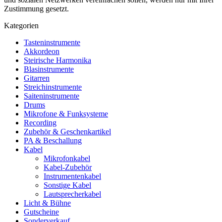
Zustimmung gesetzt.
Kategorien
Tasteninstrumente
Akkordeon
Steirische Harmonika
Blasinstrumente
Gitarren
Streichinstrumente
Saiteninstrumente
Drums
Mikrofone & Funksysteme
Recording
Zubehör & Geschenkartikel
PA & Beschallung
Kabel
Mikrofonkabel
Kabel-Zubehör
Instrumentenkabel
Sonstige Kabel
Lautsprecherkabel
Licht & Bühne
Gutscheine
Sonderverkauf