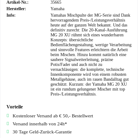
Artikel-Nr.:
35665
Hersteller:
Yamaha
Info:
Yamahas Mischpulte der MG-Serie sind Dank
hervorragendem Preis-/Leistungsverhältnis
heute auf der ganzen Welt bekannt. Und das
definitiv zurecht: Die 20-Kanal-Ausführung
MG 20 XU rühmt sich eines wunderbaren
Konzepts: übersichtliche
Bedienflächengestaltung, wertige Verarbeitung
und sinnvolle Features erleichtern die Arbeit
beim Mischen. Hinzu kommt natürlich eine
saubere Signalweiterleitung, präzise
Potis/Fader und auch nicht zu
vernachlässigen: die komplette, technische
Innenkomponente wird von einem robusten
Metallgehäuse, auch im rauen Bandalltag gut
geschützt. Kurzum: der Yamaha MG 20 XU
ist ein rundum gelungener Mischer mit top
Preis-/Leistungsverhältnis.
Vorteile
Kostenloser Versand ab € 50,- Bestellwert
Versand innerhalb von 24h*
30 Tage Geld-Zurück-Garantie