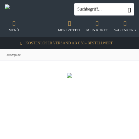
MENÜ
MERKZETTEL
MEIN KONTO
WARENKORB
KOSTENLOSER VERSAND AB € 50,- BESTELLWERT
Mischpulte