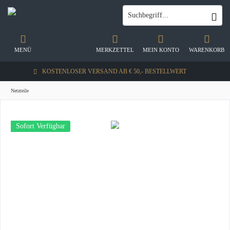
MENÜ
MERKZETTEL
MEIN KONTO
WARENKORB
KOSTENLOSER VERSAND AB € 50,- BESTELLWERT
Netzteile
Sofort Verfügbar