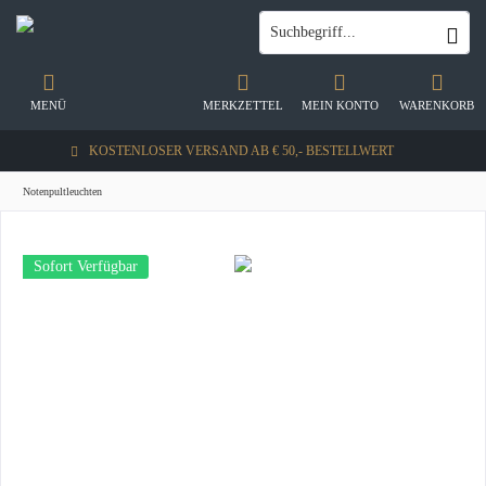
MENÜ
MERKZETTEL
MEIN KONTO
WARENKORB
KOSTENLOSER VERSAND AB € 50,- BESTELLWERT
Notenpultleuchten
Sofort Verfügbar