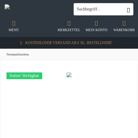
MENÜ
MERKZETTEL
MEIN KONTO
WARENKORB
KOSTENLOSER VERSAND AB € 50,- BESTELLWERT
Notenpultleuchten
Sofort Verfügbar