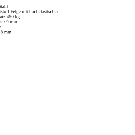
Stahl
stoff Felge mit hochelastischer
Satz 450 kg
cher 9 mm
m
 28 mm