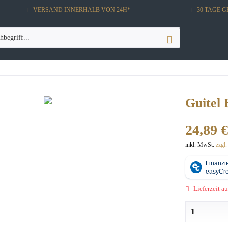
VERSAND INNERHALB VON 24H*
30 TAGE 
Guitel
24,89 €
inkl. MwSt.
zzgl
Lieferzeit au