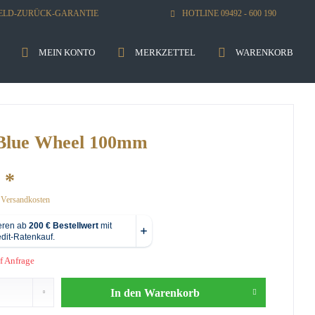
GELD-ZURÜCK-GARANTIE
HOTLINE 09492 - 600 190
MEIN KONTO
MERKZETTEL
WARENKORB
 Blue Wheel 100mm
 *
. Versandkosten
f Anfrage
In den
Warenkorb