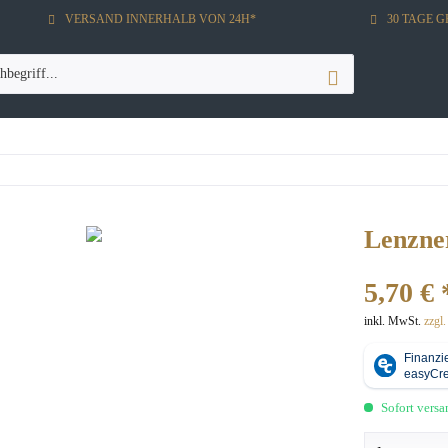
VERSAND INNERHALB VON 24H*
30 TAGE 
Lenzner
5,70 € 
inkl. MwSt.
zzgl
Sofort versan