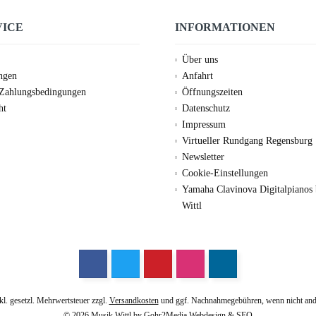
VICE
INFORMATIONEN
Über uns
ungen
Anfahrt
 Zahlungsbedingungen
Öffnungszeiten
ht
Datenschutz
Impressum
Virtueller Rundgang Regensburg
Newsletter
Cookie-Einstellungen
Yamaha Clavinova Digitalpianos
Wittl
nkl. gesetzl. Mehrwertsteuer zzgl.
Versandkosten
und ggf. Nachnahmegebühren, wenn nicht and
© 2026 Musik Wittl by
Gohr2Media Webdesign & SEO