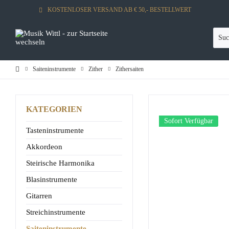
KOSTENLOSER VERSAND AB € 50,- BESTELLWERT
Saiteninstrumente
Zither
Zithersaiten
KATEGORIEN
Sofort Verfügbar
Tasteninstrumente
Akkordeon
Steirische Harmonika
Blasinstrumente
Gitarren
Streichinstrumente
Saiteninstrumente