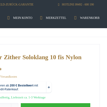
GELD-ZURÜCK-GARANTIE
HOTLINE 09492 - 600 190
MEIN KONTO
MERKZETTEL
WARENKORB
 Zither Soloklang 10 fis Nylon
*
. Versandkosten
dfertig, Lieferzeit ca. 1-3 Werktage