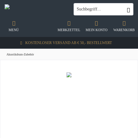
MENÜ
MERKZETTEL
MEIN KONTO
WARENKORB
KOSTENLOSER VERSAND AB € 50,- BESTELLWERT
Akustikdrum-Zubehör