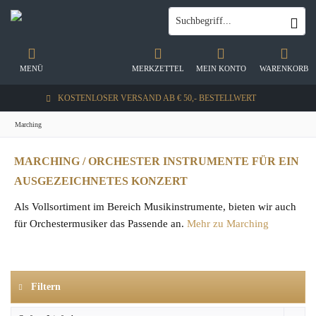
MENÜ
MERKZETTEL
MEIN KONTO
WARENKORB
KOSTENLOSER VERSAND AB € 50,- BESTELLWERT
Marching
MARCHING / ORCHESTER INSTRUMENTE FÜR EIN
AUSGEZEICHNETES KONZERT
Als Vollsortiment im Bereich Musikinstrumente, bieten wir auch
für Orchestermusiker das Passende an.
Mehr zu Marching
Filtern