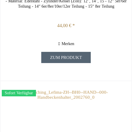
- Material: Edelstahl - Zylinder/Kessel (Zoll): 12", 14", 15 - 12“ 5er/6er
Teilung - 14“ 6er/8er/10er/12er Teilung - 15“ 8er Teilung
44,00 € *
Merken
ZUM PRODUKT
Sofort Verfügbar