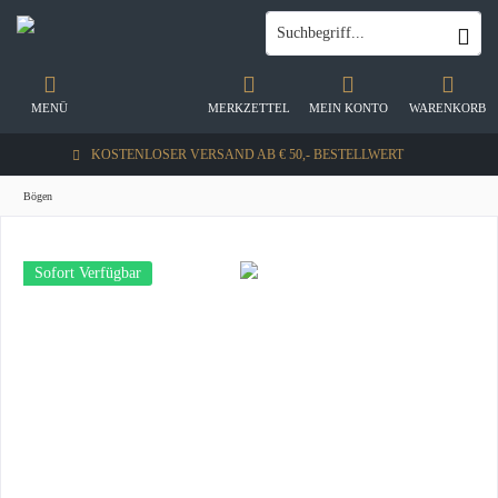
MENÜ
MERKZETTEL
MEIN KONTO
WARENKORB
KOSTENLOSER VERSAND AB € 50,- BESTELLWERT
Bögen
Sofort Verfügbar