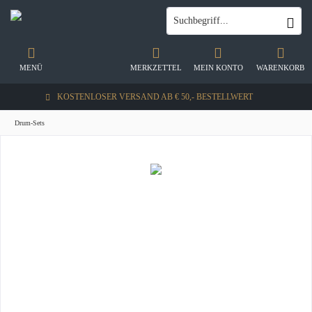
MENÜ
MERKZETTEL
MEIN KONTO
WARENKORB
KOSTENLOSER VERSAND AB € 50,- BESTELLWERT
Drum-Sets