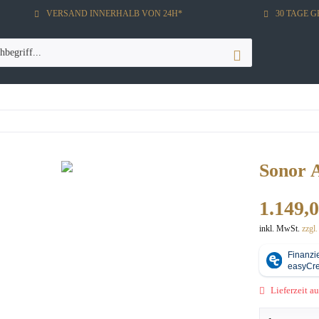
VERSAND INNERHALB VON 24H*
30 TAGE 
Sonor 
1.149,0
inkl. MwSt.
zzgl
Lieferzeit au