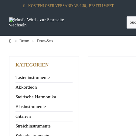
KOSTENLOSER VERSAND AB € 50,- BESTELLWERT
Drums
Drum-Sets
KATEGORIEN
Tasteninstrumente
Akkordeon
Steirische Harmonika
Blasinstrumente
Gitarren
Streichinstrumente
Saiteninstrumente