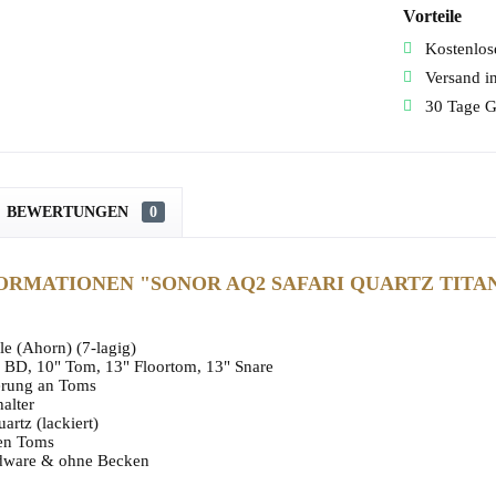
Vorteile
Kostenlose
Versand i
30 Tage G
BEWERTUNGEN
0
RMATIONEN "SONOR AQ2 SAFARI QUARTZ TITA
e (Ahorn) (7-lagig)
" BD, 10" Tom, 13" Floortom, 13" Snare
erung an Toms
alter
artz (lackiert)
den Toms
rdware & ohne Becken