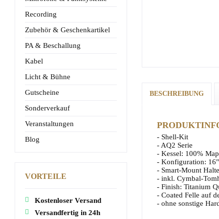
Recording
Zubehör & Geschenkartikel
PA & Beschallung
Kabel
Licht & Bühne
Gutscheine
BESCHREIBUNG
Sonderverkauf
Veranstaltungen
PRODUKTINFO
- Shell-Kit
Blog
- AQ2 Serie
- Kessel: 100% Mapl
- Konfiguration: 16
- Smart-Mount Halt
VORTEILE
- inkl. Cymbal-Tomh
- Finish: Titanium Qu
- Coated Felle auf 
Kostenloser Versand
- ohne sonstige Ha
Versandfertig in 24h