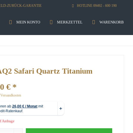
GELD-ZURÜCK-GARANTIE
HOTLINE 09492 - 600 190
MEIN KONTO
MERKZETTEL
WARENKORB
AQ2 Safari Quartz Titanium
0 € *
. Versandkosten
f Anfrage