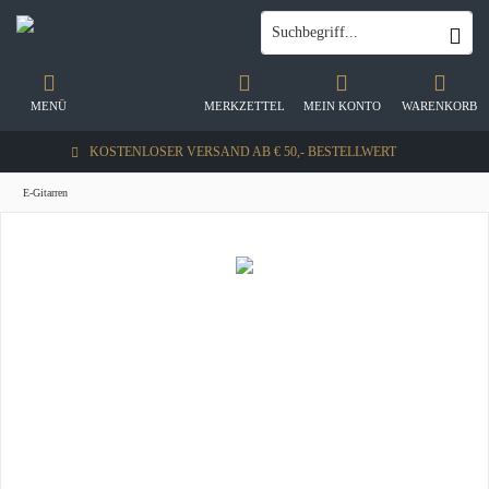
MENÜ
MERKZETTEL
MEIN KONTO
WARENKORB
KOSTENLOSER VERSAND AB € 50,- BESTELLWERT
E-Gitarren