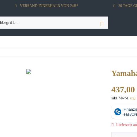
VERSAND INNERHALB VON 24H*
30 TAGE 
Yamaha
437,00 
inkl. MwSt.
zzgl
Lieferzeit au