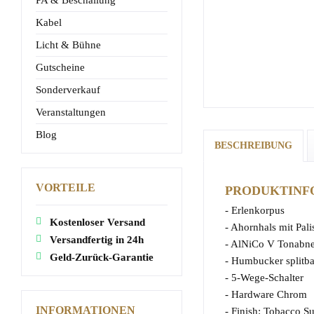
PA & Beschallung
Kabel
Licht & Bühne
Gutscheine
Sonderverkauf
Veranstaltungen
Blog
BESCHREIBUNG
VORTEILE
PRODUKTINFO
- Erlenkorpus
Kostenloser Versand
- Ahornhals mit Pali
Versandfertig in 24h
- AlNiCo V Tonabn
Geld-Zurück-Garantie
- Humbucker splitba
- 5-Wege-Schalter
- Hardware Chrom
INFORMATIONEN
- Finish: Tobacco S