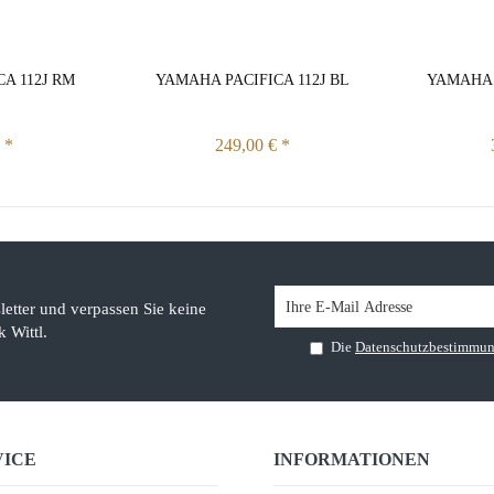
A 112J RM
YAMAHA PACIFICA 112J BL
YAMAHA 
 *
249,00 € *
etter und verpassen Sie keine
 Wittl.
Die
Datenschutzbestimmu
VICE
INFORMATIONEN