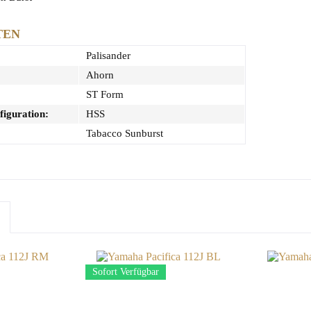
TEN
Palisander
Ahorn
ST Form
iguration:
HSS
Tabacco Sunburst
Sofort Verfügbar