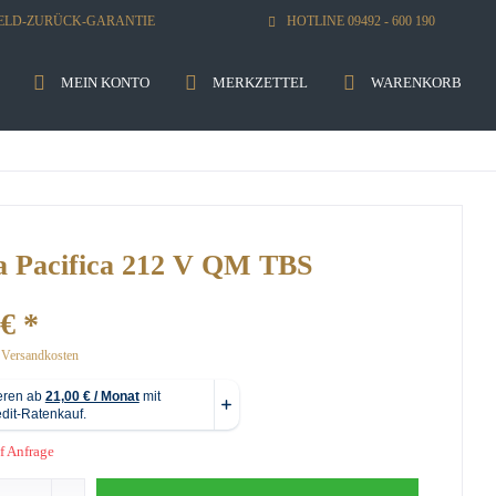
GELD-ZURÜCK-GARANTIE
HOTLINE 09492 - 600 190
MEIN KONTO
MERKZETTEL
WARENKORB
 Pacifica 212 V QM TBS
€ *
. Versandkosten
f Anfrage