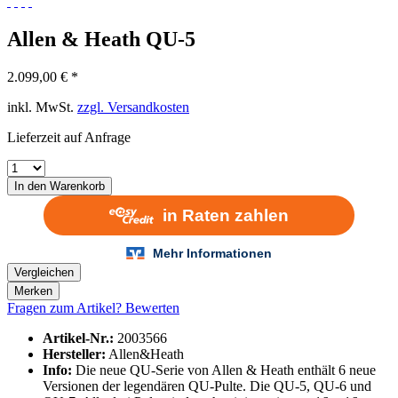
Allen & Heath QU-5
2.099,00 € *
inkl. MwSt.
zzgl. Versandkosten
Lieferzeit auf Anfrage
In den
Warenkorb
Vergleichen
Merken
Fragen zum Artikel?
Bewerten
Artikel-Nr.:
2003566
Hersteller:
Allen&Heath
Info:
Die neue QU-Serie von Allen & Heath enthält 6 neue
Versionen der legendären QU-Pulte. Die QU-5, QU-6 und