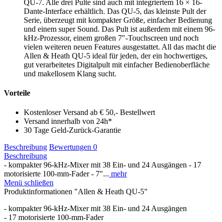
QU-7. Alle drei Pulte sind auch mit integriertem 16 × 16-
Dante-Interface erhältlich. Das QU-5, das kleinste Pult der
Serie, überzeugt mit kompakter Größe, einfacher Bedienung
und einem super Sound. Das Pult ist außerdem mit einem 96-
kHz-Prozessor, einem großen 7″-Touchscreen und noch
vielen weiteren neuen Features ausgestattet. All das macht die
Allen & Heath QU-5 ideal für jeden, der ein hochwertiges,
gut verarbeitetes Digitalpult mit einfacher Bedienoberfläche
und makellosem Klang sucht.
Vorteile
Kostenloser Versand ab € 50,- Bestellwert
Versand innerhalb von 24h*
30 Tage Geld-Zurück-Garantie
Beschreibung
Bewertungen
0
Beschreibung
- kompakter 96-kHz-Mixer mit 38 Ein- und 24 Ausgängen - 17
motorisierte 100-mm-Fader - 7"...
mehr
Menü schließen
Produktinformationen "Allen & Heath QU-5"
- kompakter 96-kHz-Mixer mit 38 Ein- und 24 Ausgängen
- 17 motorisierte 100-mm-Fader