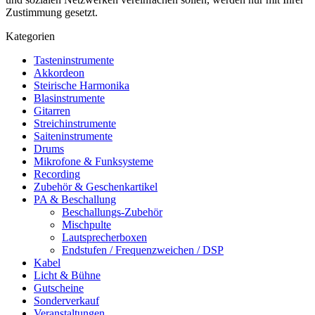
Zustimmung gesetzt.
Kategorien
Tasteninstrumente
Akkordeon
Steirische Harmonika
Blasinstrumente
Gitarren
Streichinstrumente
Saiteninstrumente
Drums
Mikrofone & Funksysteme
Recording
Zubehör & Geschenkartikel
PA & Beschallung
Beschallungs-Zubehör
Mischpulte
Lautsprecherboxen
Endstufen / Frequenzweichen / DSP
Kabel
Licht & Bühne
Gutscheine
Sonderverkauf
Veranstaltungen