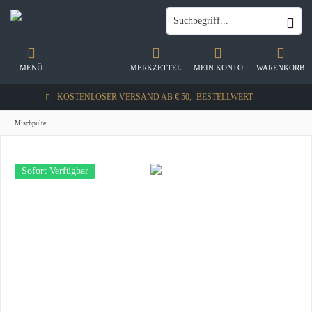
MENÜ
MERKZETTEL
MEIN KONTO
WARENKORB
KOSTENLOSER VERSAND AB € 50,- BESTELLWERT
Mischpulte
Sofort Verfügbar