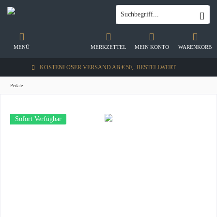
MENÜ
MERKZETTEL
MEIN KONTO
WARENKORB
KOSTENLOSER VERSAND AB € 50,- BESTELLWERT
Pedale
Sofort Verfügbar