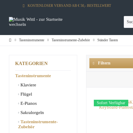
KOSTENLOSER VERSAND AB € 50,- BESTELLWERT
Tasteninstrumente
Tasteninstrumente-Zubehör
Ständer Tasten
KATEGORIEN
Filtern
Tasteninstrumente
Klaviere
Flügel
Sofort Verfügbar
E-Pianos
Sakralorgeln
Tasteninstrumente-
Zubehör