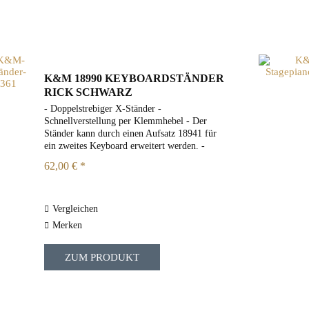
K&M 18990 KEYBOARDSTÄNDER
RICK SCHWARZ
- Doppelstrebiger X-Ständer -
Schnellverstellung per Klemmhebel - Der
Ständer kann durch einen Aufsatz 18941 für
ein zweites Keyboard erweitert werden. -
Gewicht: 5,8 kg - Höhe: von 594 bis 946 mm
62,00 € *
2 Jahre Garantie
Vergleichen
Merken
ZUM PRODUKT