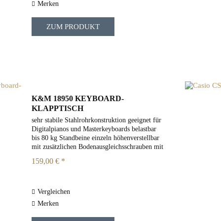
Merken
ZUM PRODUKT
K&M 18950 KEYBOARD-
KLAPPTISCH
sehr stabile Stahlrohrkonstruktion geeignet für
Digitalpianos und Masterkeyboards belastbar
bis 80 kg Standbeine einzeln höhenverstellbar
mit zusätzlichen Bodenausgleichsschrauben mit
rutschfesten Gummiauflagen Höhe: 600 bis
159,00 € *
1000 mm...
Vergleichen
Merken