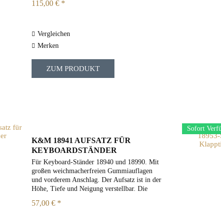
115,00 € *
Verstärker;...
Vergleichen
Merken
ZUM PRODUKT
Sofort Verf
K&M 18941 AUFSATZ FÜR
KEYBOARDSTÄNDER
Für Keyboard-Ständer 18940 und 18990. Mit
großen weichmacherfreien Gummiauflagen
und vorderem Anschlag. Der Aufsatz ist in der
Höhe, Tiefe und Neigung verstellbar. Die
Metall-Zahngelenke sorgen für einen absolut
57,00 € *
sicheren Halt und für ein...