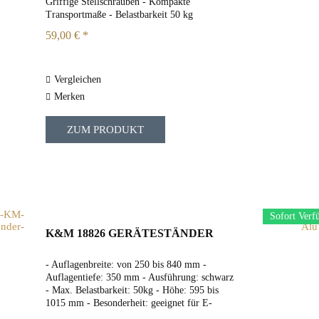
Griffige Stellschrauben - Kompakte
Transportmaße - Belastbarkeit 50 kg
59,00 € *
Vergleichen
Merken
ZUM PRODUKT
Sofort Verf
K&M 18826 GERÄTESTÄNDER
- Auflagenbreite: von 250 bis 840 mm -
Auflagentiefe: 350 mm - Ausführung: schwarz
- Max. Belastbarkeit: 50kg - Höhe: 595 bis
1015 mm - Besonderheit: geeignet für E-
Piano, Mischpult, Monitor, Keyboard oder