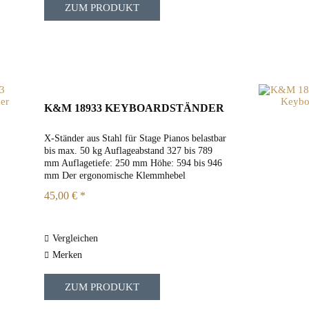
ZUM PRODUKT
K&M 18933 KEYBOARDSTÄNDER
X-Ständer aus Stahl für Stage Pianos belastbar
bis max. 50 kg Auflageabstand 327 bis 789
mm Auflagetiefe: 250 mm Höhe: 594 bis 946
mm Der ergonomische Klemmhebel
ermöglicht ein schnelles und einfaches
45,00 € *
Aufstellen bzw. zusammenklappen Ein...
Vergleichen
Merken
ZUM PRODUKT