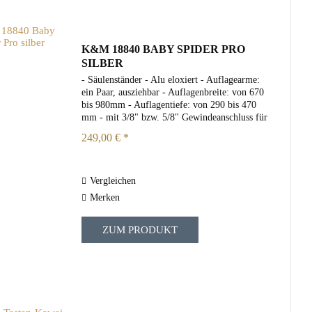
K&M 18840 BABY SPIDER PRO
SILBER
- Säulenständer - Alu eloxiert - Auflagearme:
ein Paar, ausziehbar - Auflagenbreite: von 670
bis 980mm - Auflagentiefe: von 290 bis 470
mm - mit 3/8" bzw. 5/8" Gewindeanschluss für
Mikrofonschwenkarm; - Kabelführung; -
249,00 € *
Beinfreiheit und...
Vergleichen
Merken
ZUM PRODUKT