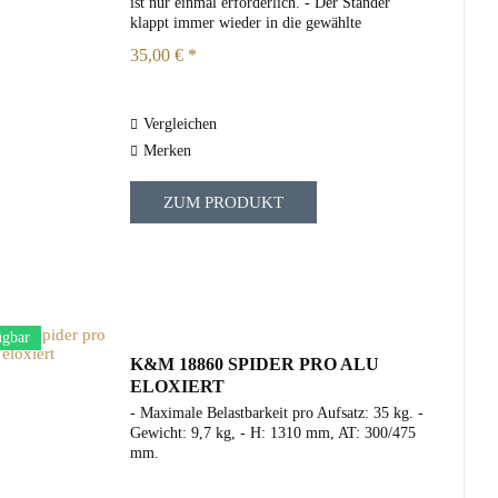
ist nur einmal erforderlich. - Der Ständer
klappt immer wieder in die gewählte
Einstellung zurück. - Durch eine Verschiebung
35,00 € *
der Achsen kann der Ständer...
Vergleichen
Merken
ZUM PRODUKT
ügbar
K&M 18860 SPIDER PRO ALU
ELOXIERT
- Maximale Belastbarkeit pro Aufsatz: 35 kg. -
Gewicht: 9,7 kg, - H: 1310 mm, AT: 300/475
mm.