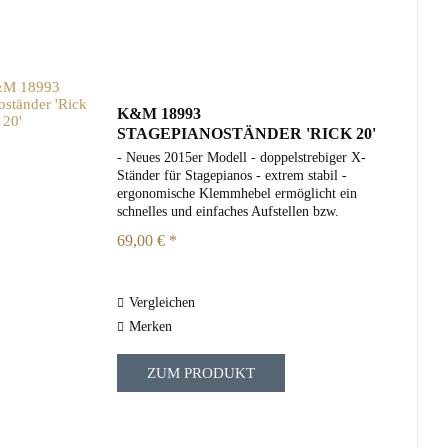
K&M 18993
STAGEPIANOSTÄNDER 'RICK 20'
- Neues 2015er Modell - doppelstrebiger X-
Ständer für Stagepianos - extrem stabil -
ergonomische Klemmhebel ermöglicht ein
schnelles und einfaches Aufstellen bzw.
Zusammenklappen - robustes Metallgelenk -
69,00 € *
vier feste Gummiauflagen -...
Vergleichen
Merken
ZUM PRODUKT