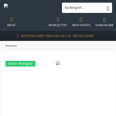
MENÜ
MERKZETTEL
MEIN KONTO
WARENKORB
KOSTENLOSER VERSAND AB € 50,- BESTELLWERT
Percussion
Sofort Verfügbar