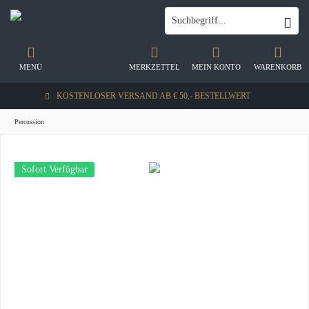
MENÜ
MERKZETTEL
MEIN KONTO
WARENKORB
KOSTENLOSER VERSAND AB € 50,- BESTELLWERT
Percussion
Sofort Verfügbar