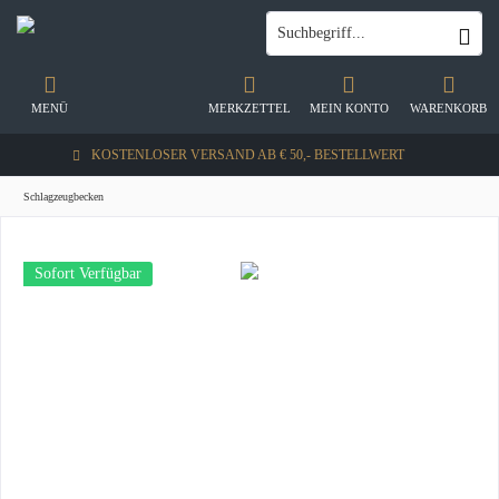
MENÜ
MERKZETTEL
MEIN KONTO
WARENKORB
KOSTENLOSER VERSAND AB € 50,- BESTELLWERT
Schlagzeugbecken
Sofort Verfügbar