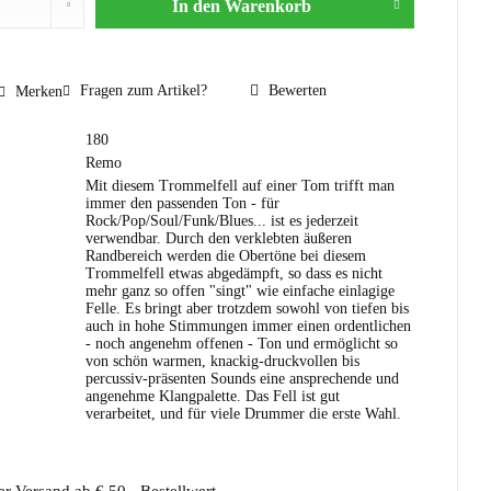
In den
Warenkorb
Fragen zum Artikel?
Bewerten
Merken
180
Remo
Mit diesem Trommelfell auf einer Tom trifft man
immer den passenden Ton - für
Rock/Pop/Soul/Funk/Blues... ist es jederzeit
verwendbar. Durch den verklebten äußeren
Randbereich werden die Obertöne bei diesem
Trommelfell etwas abgedämpft, so dass es nicht
mehr ganz so offen "singt" wie einfache einlagige
Felle. Es bringt aber trotzdem sowohl von tiefen bis
auch in hohe Stimmungen immer einen ordentlichen
- noch angenehm offenen - Ton und ermöglicht so
von schön warmen, knackig-druckvollen bis
percussiv-präsenten Sounds eine ansprechende und
angenehme Klangpalette. Das Fell ist gut
verarbeitet, und für viele Drummer die erste Wahl.