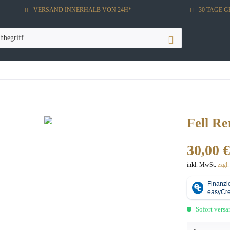
VERSAND INNERHALB VON 24H*
30 TAGE 
Fell Re
30,00 €
inkl. MwSt.
zzgl
Sofort versan