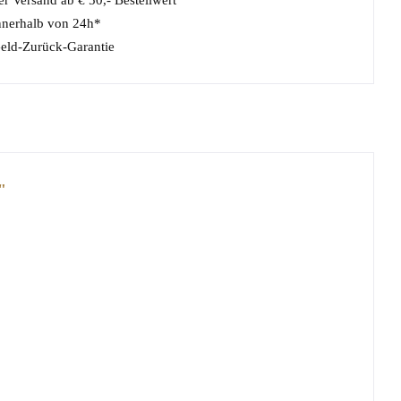
r Versand ab € 50,- Bestellwert
nnerhalb von 24h*
eld-Zurück-Garantie
"