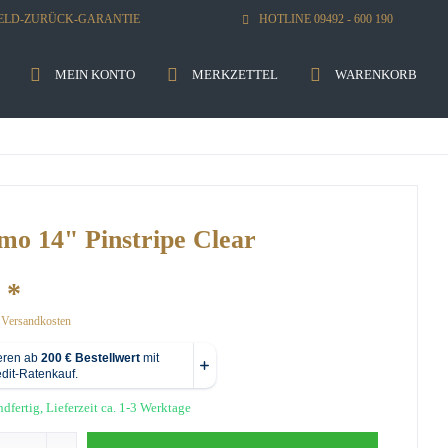
GELD-ZURÜCK-GARANTIE
HOTLINE 09492 - 600 190
MEIN KONTO
MERKZETTEL
WARENKORB
mo 14" Pinstripe Clear
 *
. Versandkosten
dfertig, Lieferzeit ca. 1-3 Werktage