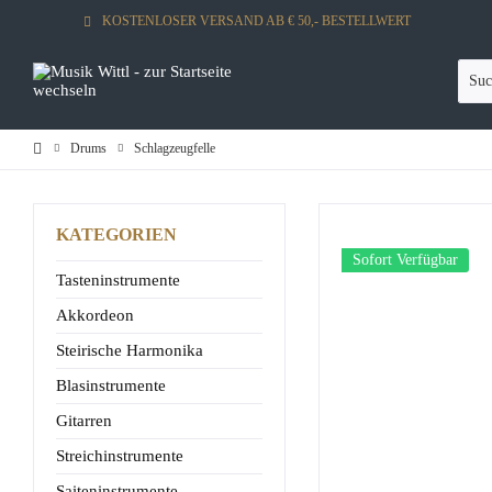
KOSTENLOSER VERSAND AB € 50,- BESTELLWERT
Drums
Schlagzeugfelle
KATEGORIEN
Sofort Verfügbar
Tasteninstrumente
Akkordeon
Steirische Harmonika
Blasinstrumente
Gitarren
Streichinstrumente
Saiteninstrumente