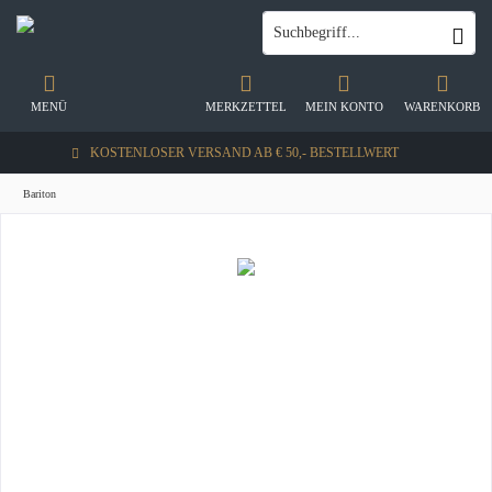
MENÜ
MERKZETTEL
MEIN KONTO
WARENKORB
KOSTENLOSER VERSAND AB € 50,- BESTELLWERT
Bariton