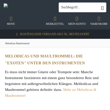
MENÜ
MERKZETTEL
MEIN KONTO
WARENKORB
KOSTENLOSER VERSAND AB € 50,- BESTELLWERT
Melodicas-Maultrommel
MELODICAS UND MAULTROMMEL: DIE
"EXOTEN" UNTER DEN INSTRUMENTEN
Es muss nicht immer Gitarre oder Trompete sein: Manche
Instrumente faszinieren mit einem ganz besonderen Reiz und
begeistern mit außergewöhnlichen Klängen. Meldodicas und
Maultrommel gehören definitiv dazu.
Mehr zu Melodicas &
Maultrommel