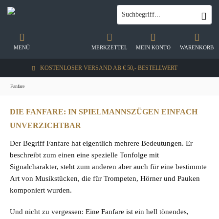
MENÜ
MERKZETTEL
MEIN KONTO
WARENKORB
KOSTENLOSER VERSAND AB € 50,- BESTELLWERT
Fanfare
DIE FANFARE: IN SPIELMANNSZÜGEN EINFACH
UNVERZICHTBAR
Der Begriff Fanfare hat eigentlich mehrere Bedeutungen. Er
beschreibt zum einen eine spezielle Tonfolge mit
Signalcharakter, steht zum anderen aber auch für eine bestimmte
Art von Musikstücken, die für Trompeten, Hörner und Pauken
komponiert wurden.
Und nicht zu vergessen: Eine Fanfare ist ein hell tönendes,