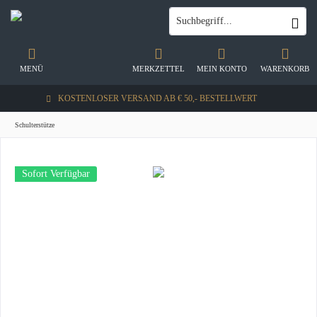
MENÜ
MERKZETTEL
MEIN KONTO
WARENKORB
KOSTENLOSER VERSAND AB € 50,- BESTELLWERT
Schulterstütze
Sofort Verfügbar