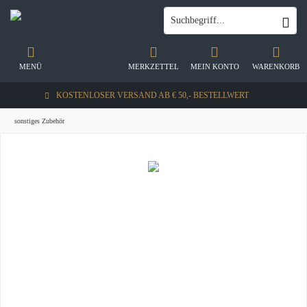
MENÜ
MERKZETTEL
MEIN KONTO
WARENKORB
KOSTENLOSER VERSAND AB € 50,- BESTELLWERT
sonstiges Zubehör