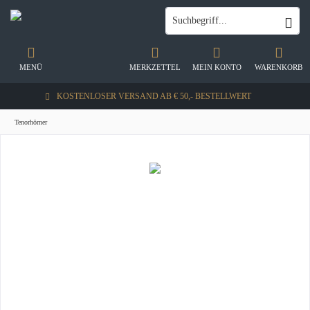
MENÜ
MERKZETTEL
MEIN KONTO
WARENKORB
KOSTENLOSER VERSAND AB € 50,- BESTELLWERT
Tenorhörner