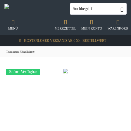
MENÜ
MERKZETTEL
MEIN KONTO
WARENKORB
KOSTENLOSER VERSAND AB € 50,- BESTELLWERT
Trompeten-Flügelhörner
Sofort Verfügbar