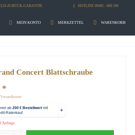
GELD-ZURÜCK-GARANTIE
HOTLINE 09492 - 600 190
MEIN KONTO
MERKZETTEL
WARENKORB
rand Concert Blattschraube
 *
. Versandkosten
f Anfrage