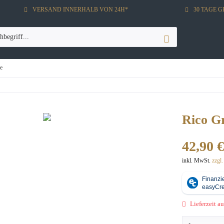
VERSAND INNERHALB VON 24H*
30 TAGE 
e
Rico G
42,90 €
inkl. MwSt.
zzgl
Lieferzeit au