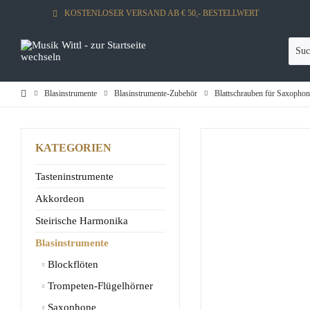
KOSTENLOSER VERSAND AB € 50,- BESTELLWERT
Blasinstrumente
Blasinstrumente-Zubehör
Blattschrauben für Saxophon
KATEGORIEN
Tasteninstrumente
Akkordeon
Steirische Harmonika
Blasinstrumente
Blockflöten
Trompeten-Flügelhörner
Saxophone