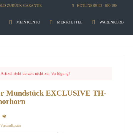
GELD-ZURÜCK-GARANTIE
HOTLINE 09492 - 600 190
MEIN KONTO
MERKZETTEL
WARENKORB
 Artikel steht derzeit nicht zur Verfügung!
er Mundstück EXCLUSIVE TH-
norhorn
 *
. Versandkosten