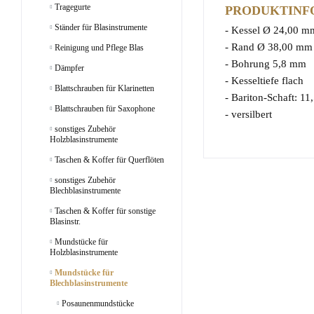
Tragegurte
PRODUKTINFO
Ständer für Blasinstrumente
- Kessel Ø 24,00 m
- Rand Ø 38,00 mm
Reinigung und Pflege Blas
- Bohrung 5,8 mm
Dämpfer
- Kesseltiefe flach
Blattschrauben für Klarinetten
- Bariton-Schaft: 1
Blattschrauben für Saxophone
- versilbert
sonstiges Zubehör
Holzblasinstrumente
Taschen & Koffer für Querflöten
sonstiges Zubehör
Blechblasinstrumente
Taschen & Koffer für sonstige
Blasinstr.
Mundstücke für
Holzblasinstrumente
Mundstücke für
Blechblasinstrumente
Posaunenmundstücke