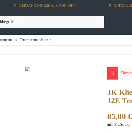
VERSAND INNERHALB VON 24H*
30 TAGE 
strumente
Tenorhornmundstücke
Dieser
JK Kli
12E Te
85,00 €
inkl. MwSt.
zzgl