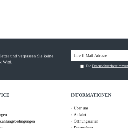
etter und verpassen Sie keine
 Wittl.
Die
Datenschutzbestimmu
VICE
INFORMATIONEN
Über uns
ungen
Anfahrt
 Zahlungsbedingungen
Öffnungszeiten
ht
Datenschutz