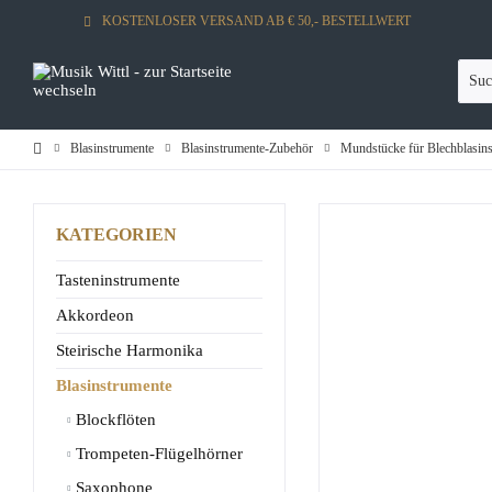
KOSTENLOSER VERSAND AB € 50,- BESTELLWERT
Blasinstrumente
Blasinstrumente-Zubehör
Mundstücke für Blechblasin
KATEGORIEN
Tasteninstrumente
Akkordeon
Steirische Harmonika
Blasinstrumente
Blockflöten
Trompeten-Flügelhörner
Saxophone