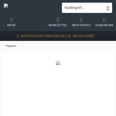
MENÜ
MERKZETTEL
MEIN KONTO
WARENKORB
KOSTENLOSER VERSAND AB € 50,- BESTELLWERT
Tragegurte