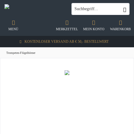
MENÜ
MERKZETTEL
MEIN KONTO
WARENKORB
KOSTENLOSER VERSAND AB € 50,- BESTELLWERT
Trompeten-Flügelhörner