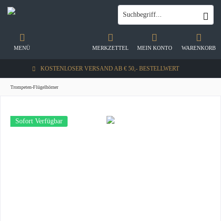
MENÜ
MERKZETTEL
MEIN KONTO
WARENKORB
KOSTENLOSER VERSAND AB € 50,- BESTELLWERT
Trompeten-Flügelhörner
Sofort Verfügbar